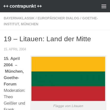
++ contrapunkt ++
Zum Inhalt springen
BAYERN4KLASSIK
/
EUROPÄISCHER DIALOG
/
GOETHE-
INSTITUT, MÜNCHEN
19 – Litauen: Land der Mitte
15. APRIL 2004
15. April
2004 –
München,
Goethe-
Forum
Moderation:
Theo
Geißler und
Flagge von Litauen
Frank