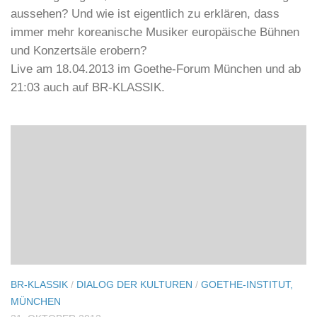
39 – Korea – Ein Land, Zwei Welten
Korea ist ein Land, das seit nunmehr über fünfzig
Jahren mit der Teilung lebt. Welche Eindrücke
hinterlassen diese beiden so unterschiedlichen
Staaten? Ist eine Annäherung nach über sechzigjähriger
Trennung möglich, und wie kann hier ein Kulturdialog
aussehen? Und wie ist eigentlich zu erklären, dass
immer mehr koreanische Musiker europäische Bühnen
und Konzertsäle erobern?
Live am 18.04.2013 im Goethe-Forum München und ab
21:03 auch auf BR-KLASSIK.