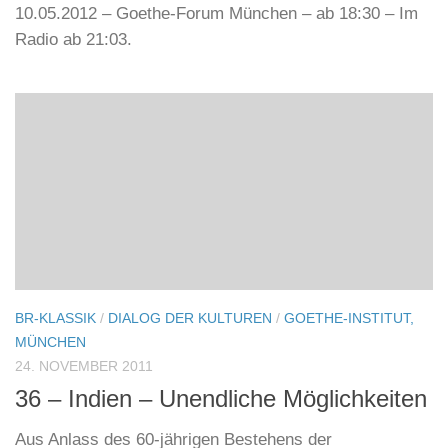
zunehmend ausgegrenzt . Zahlreiche ungarische
Künstler und Intellektuelle zeigen sich inzwischen
kämpferisch und rufen zur Bewahrung der Grundrechte
Europas auf. Doch die Ungarn zeigen nach achtjähriger
Zugehörigkeit auch eine gewisse Ernüchterung
hinsichtlich ihrer EU-Mitgliedschaft.
10.05.2012 – Goethe-Forum München – ab 18:30 – Im
Radio ab 21:03.