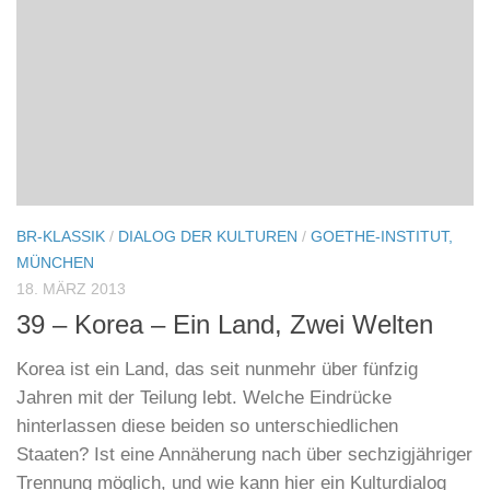
Diskussion ab 19:30 – und live im Bayerischen
Rundfunk auf BR -KLASSIK (21:03 – 22:00 Uhr). Live
aus dem Goethe-Forum München 24.10.2013, BR-
KLASSIK 21.03-22.00 Uhr
BR-KLASSIK
/
DIALOG DER KULTUREN
/
GOETHE-INSTITUT,
MÜNCHEN
18. MÄRZ 2013