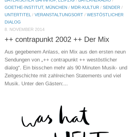
BAYERISCHER BAHNHOF, LEIPZIG
/
BAYERN2RADIO
/
GOETHE-INSTITUT, MÜNCHEN
/
MDR-KULTUR
/
SENDER
/
UNTERTITEL
/
VERANSTALTUNGSORT
/
WESTÖSTLICHER
DIALOG
8. NOVEMBER 2014
++ contrapunkt 2002 ++ Der Mix
Aus gegebenem Anlass, ein Mix aus den ersten neun
Sendungen von „++ contrapunkt ++ westöstlicher
dialog“. Ein bisschen mehr als 90 Minuten Musik- und
Zeitgeschichte mit zahlreichen Statements und viel
Musik. Unter den Gästen:...