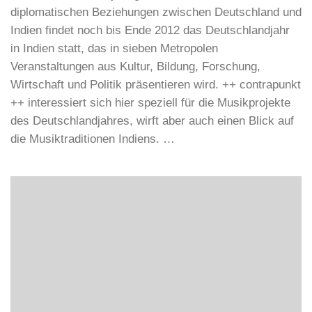
BR-KLASSIK
/
DIALOG DER KULTUREN
/
GOETHE-INSTITUT,
MÜNCHEN
24. NOVEMBER 2011
36 – Indien – Unendliche Möglichkeiten
Aus Anlass des 60-jährigen Bestehens der
diplomatischen Beziehungen zwischen Deutschland und
Indien findet noch bis Ende 2012 das Deutschlandjahr
in Indien statt, das in sieben Metropolen
Veranstaltungen aus Kultur, Bildung, Forschung,
Wirtschaft und Politik präsentieren wird. ++ contrapunkt
++ interessiert sich hier speziell für die Musikprojekte
des Deutschlandjahres, wirft aber auch einen Blick auf
die Musiktraditionen Indiens. …