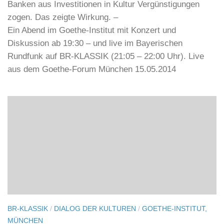
Ein Blick in die komplexe Kulturlandschaft Spaniens.
Dazu gehört auch, daß die Banken, die entscheidend
zur Eurokrise der letzten Jahre beigetragen haben,
zugleich diejenigen sind, die für Spaniens Kultur
einstehen. Die Gesetzgebung hatte dazu geführt, dass
Banken aus Investitionen in Kultur Vergünstigungen
zogen. Das zeigte Wirkung. –
Ein Abend im Goethe-Institut mit Konzert und
Diskussion ab 19:30 – und live im Bayerischen
Rundfunk auf BR-KLASSIK (21:05 – 22:00 Uhr). Live
aus dem Goethe-Forum München 15.05.2014