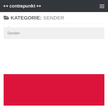
++ contrapunkt ++
Zum Inhalt springen
KATEGORIE:
SENDER
Sender