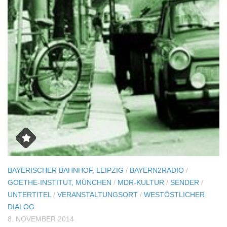
BAYERISCHER BAHNHOF, LEIPZIG
/
BAYERN2RADIO
/
GOETHE-INSTITUT, MÜNCHEN
/
MDR-KULTUR
/
SENDER
/
UNTERTITEL
/
VERANSTALTUNGSORT
/
WESTÖSTLICHER
DIALOG
8. NOVEMBER 2014