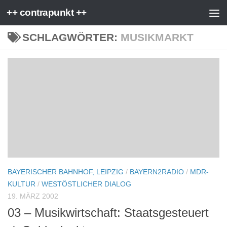
++ contrapunkt ++
Zum Inhalt springen
SCHLAGWÖRTER:
MUSIKMARKT
BAYERISCHER BAHNHOF, LEIPZIG
/
BAYERN2RADIO
/
MDR-
KULTUR
/
WESTÖSTLICHER DIALOG
19. MÄRZ 2002
03 – Musikwirtschaft: Staatsgesteuert