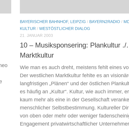
BAYERISCHER BAHNHOF, LEIPZIG
/
BAYERN2RADIO
/
MD
KULTUR
/
WESTÖSTLICHER DIALOG
21. JANUAR 2003
10 – Musiksponsering: Plankultur ./.
Marktkultur
Theo
Wie man es auch dreht, meistens fehlt eines v
Der westlichen Marktkultur fehlte es an visionä
e
langfristigen „Plänen“ und der östlichen Plankult
es häufig an „Kultur“. Kultur, wie auch immer, e
kaum mehr als eine in der Gesellschaft verank
menschlicher Selbstbestimmung. Kultureller Di
von oben oder mehr oder weniger fadenschein
Engagement privatwirtschaftlicher Unternehmer