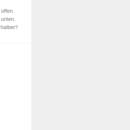
r
offen.
 unten.
 halber?