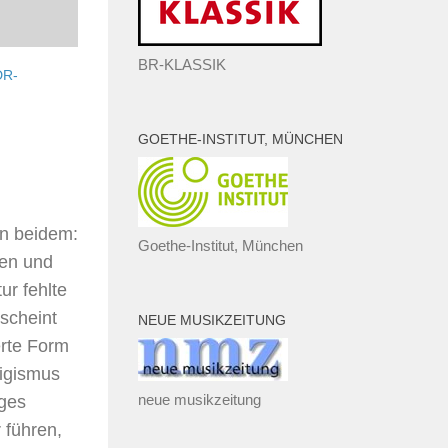
BR-KLASSIK
R-
GOETHE-INSTITUT, MÜNCHEN
on beidem:
Goethe-Institut, München
ren und
ur fehlte
rscheint
NEUE MUSIKZEITUNG
erte Form
rigismus
neue musikzeitung
iges
 führen,