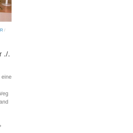
UR
/
 ./.
 eine
 Weg
land
?