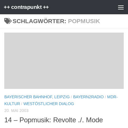
++ contrapunkt ++
Zum Inhalt springen
SCHLAGWÖRTER:
POPMUSIK
BAYERISCHER BAHNHOF, LEIPZIG
/
BAYERN2RADIO
/
MDR-
KULTUR
/
WESTÖSTLICHER DIALOG
20. MAI 2003
14 – Popmusik: Revolte ./. Mode