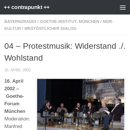
++ contrapunkt ++
Zum Inhalt springen
BAYERN2RADIO
/
GOETHE-INSTITUT, MÜNCHEN
/
MDR-
KULTUR
/
WESTÖSTLICHER DIALOG
04 – Protestmusik: Widerstand ./.
Wohlstand
16. APRIL 2002
16. April
2002 –
Goethe-
Forum
München
Moderation:
Manfred